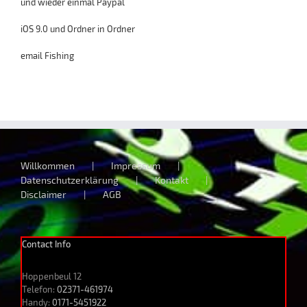
und wieder einmal Paypal
iOS 9.0 und Ordner in Ordner
email Fishing
Willkommen
Impressum
Datenschutzerklärung
Kontakt
Disclaimer
AGB
Contact Info
Hoppenbeul 12
Telefon:
02371-461974
Handy:
0171-5451922