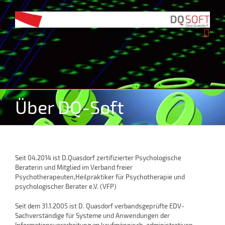
Zum
Inhalt
springen
Über DQ-Soft
Seit 04.2014 ist D.Quasdorf zertifizierter Psychologische
Beraterin und Mitglied im Verband freier
Psychotherapeuten,Heilpraktiker für Psychotherapie und
psychologischer Berater e.V. (VFP)
Seit dem 31.1.2005 ist D. Quasdorf verbandsgeprüfte EDV-
Sachverständige für Systeme und Anwendungen der
Informationsverarbeitung im kaufmännisch-administrativen