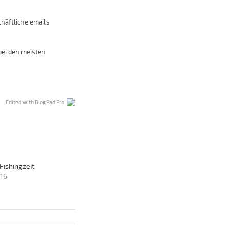
chäftliche emails
bei den meisten
Edited with BlogPad Pro
Fishingzeit
16