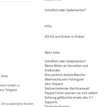
Unhöflich oder Gedankenlos?
Infos
iOS 9.0 und Ordner in Ordner
Mehr Info´s
Unhöflich oder Gedankenlos?
Meine Bitten an Vermittler und
Endkunden
Eine wirklich dreiste Masche :
blieb.
Weihnachtszeit-Fishingzeit
John Howard
ayment GmbH zu
Stellvertretender Rechtsanwalt
re Tätigkeit
Paypal Fisher warnen vor sich selbst!
Achtung gefälschte emails des 1+1
Supports
. Um zusätzliche Kosten
Deutsche Domain