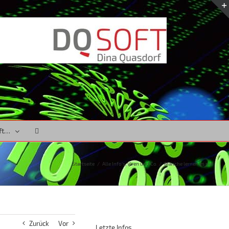
ft…
Startseite
/
Alle Info's
,
Viren und Co
/
Manche lernen es nie!
Zurück
Vor
Letzte Infos