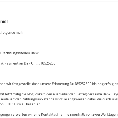
nie!
 folgende mail:
 Rechnungsstellen Bank
nk Payment an Dirk Q……. 18525230
,
n wir festgestellt, dass unsere Erinnerung Nr. 185252309 bislang erfolglos 
amit letztmalig die Möglichkeit, den ausbleibenden Betrag der Firma Bank P
 andauernden Zahlungsrückstands sind Sie angewiesen dabei, die durch unse
n 89,03 Euro zu bezahlen.
egungen erwarten wir eine Kontaktaufnahme innerhalb von zwei Werktagen