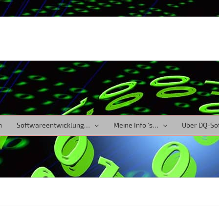
n
Softwareentwicklung…
Meine Info ´ s…
Über DQ-So