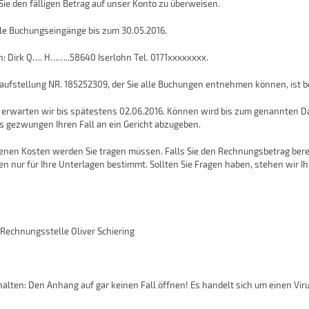
 Sie den fälligen Betrag auf unser Konto zu überweisen.
lle Buchungseingänge bis zum 30.05.2016.
n: Dirk Q…. H……..58640 Iserlohn Tel. 0171xxxxxxxx.
aufstellung NR. 185252309, der Sie alle Buchungen entnehmen können, ist be
g erwarten wir bis spätestens 02.06.2016. Können wird bis zum genannten 
s gezwungen Ihren Fall an ein Gericht abzugeben.
enen Kosten werden Sie tragen müssen. Falls Sie den Rechnungsbetrag bere
ben nur für Ihre Unterlagen bestimmt. Sollten Sie Fragen haben, stehen wir I
Rechnungsstelle Oliver Schiering
halten: Den Anhang auf gar keinen Fall öffnen! Es handelt sich um einen Vir