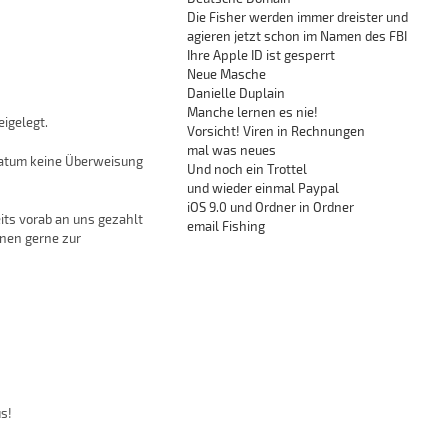
Die Fisher werden immer dreister und
agieren jetzt schon im Namen des FBI
Ihre Apple ID ist gesperrt
Neue Masche
Danielle Duplain
Manche lernen es nie!
igelegt.
Vorsicht! Viren in Rechnungen
mal was neues
Datum keine Überweisung
Und noch ein Trottel
und wieder einmal Paypal
iOS 9.0 und Ordner in Ordner
its vorab an uns gezahlt
email Fishing
hnen gerne zur
us!