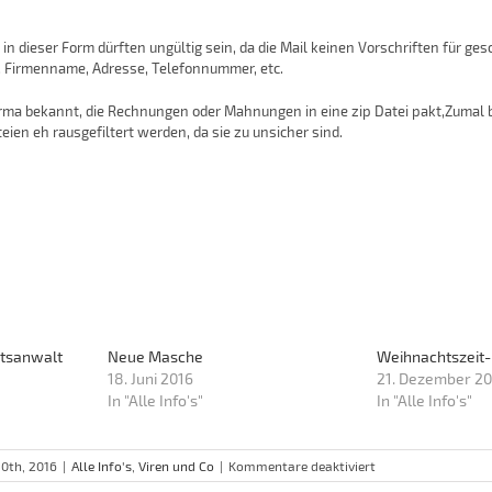
n dieser Form dürften ungültig sein, da die Mail keinen Vorschriften für ges
B. Firmenname, Adresse, Telefonnummer, etc.
Firma bekannt, die Rechnungen oder Mahnungen in eine zip Datei pakt,Zumal 
eien eh rausgefiltert werden, da sie zu unsicher sind.
htsanwalt
Neue Masche
Weihnachtszeit-
18. Juni 2016
21. Dezember 20
In "Alle Info's"
In "Alle Info's"
für
0th, 2016
|
Alle Info's
,
Viren und Co
|
Kommentare deaktiviert
Manche