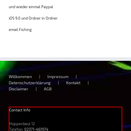
und wieder einmal Paypal
iOS 9.0 und Ordner in Ordner
email Fishing
Willkommen
Impressum
Datenschutzerklärung
Kontakt
Disclaimer
AGB
Contact Info
Hoppenbeul 12
Telefon:
02371-461974