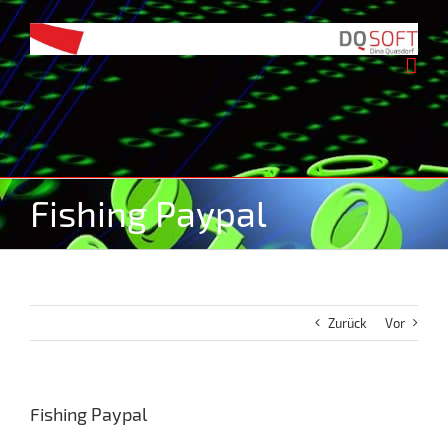
Zum
Inhalt
springen
Fishing Paypal
Zurück
Vor
Fishing Paypal