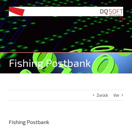
Zum
Inhalt
springen
Fishing Postbank
Zurück
Vor
Fishing Postbank