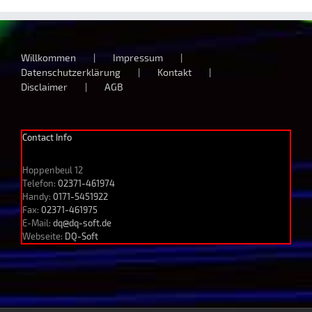
Willkommen
Impressum
Datenschutzerklärung
Kontakt
Disclaimer
AGB
Contact Info
Hoppenbeul 12
Telefon:
02371-461974
Handy:
0171-5451922
Fax:
02371-461975
E-Mail:
dq@dq-soft.de
Webseite:
DQ-Soft