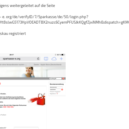
gens weitergeleitet auf die Seite
- e. org/de/verifyID/7/Sparkasse/de/50/login.php?
Yt8slwG5173HpVOEADTBX2nuzc6CyemPFUSJkKQgfZjxiNMh&dispatch=gKM
skau registriert