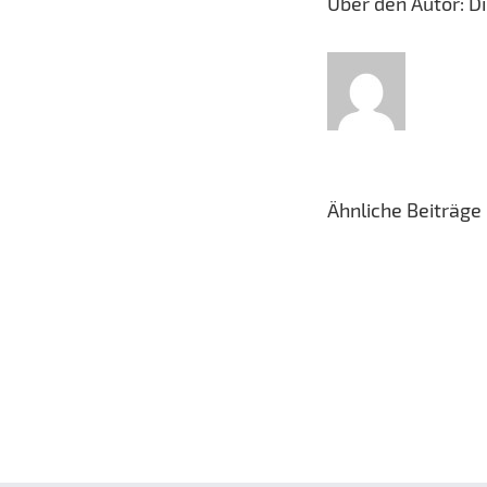
Über den Autor:
D
Ähnliche Beiträge
Unhöflich
oder
Gedankenlos?