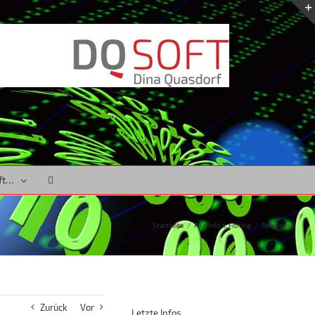
ft…
Startseite
/
Alle Info's
,
Fishing
/
Sparkasse
Zurück
Vor
Letzte Infos