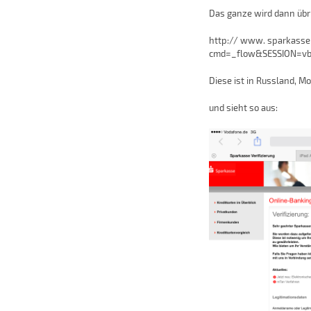
Das ganze wird dann übri
http:// www. sparkasse
cmd=_flow&SESSION=vb
Diese ist in Russland, Mo
und sieht so aus: