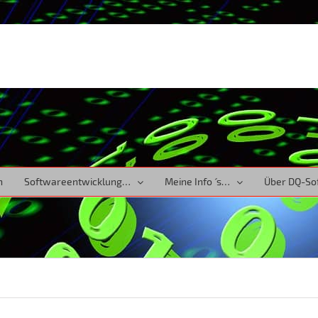
n
Softwareentwicklung…
Meine Info ´ s…
Über DQ-So