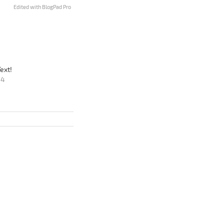
Edited with BlogPad Pro
ext!
14