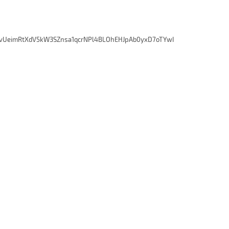
vUeimRtXdV5kW3SZnsa1qcrNPl4BLOhEHJpAb0yxD7oTYwI